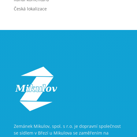
Česká lokalizace
Zemánek Mikulov, spol. s r.o. je dopravní společnost
se sídlem v Březí u Mikulova se zaměřením na