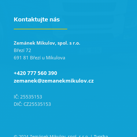
Kontaktujte nás
Zemánek Mikulov, spol. s r.o.
Březí 72
691 81 Březí u Mikulova
+420 777 560 390
zemanek@zemanekmikulov.cz
IČ: 25535153
DIČ: CZ25535153
© 2024 Zemánek Mikulov, spol. s r.o. |
Tvorba