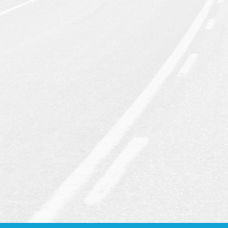
Rozsáhlý vozový park
Disponujeme mnoha
nákladními
a
dodávkovými
vozidly včetně
autojeřábů
.