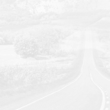
Zkušenosti od roku 1991
Vznik společnosti se datuje k roku
1994
,
zkušeností
proto máme mnoho.