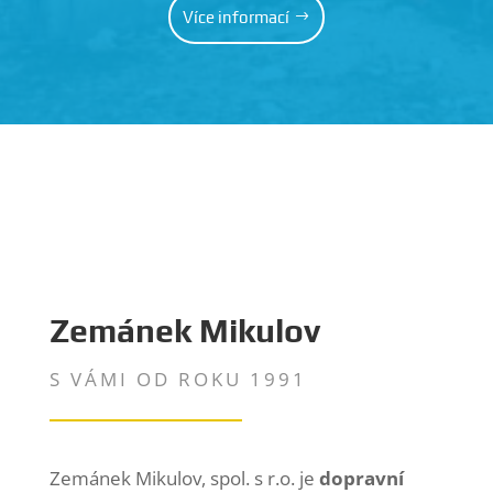
Více informací
Zemánek Mikulov
S VÁMI OD ROKU 1991
Zemánek Mikulov, spol. s r.o. je
dopravní