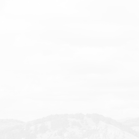
Zajišťujeme dopravu nejen v rámci
ČR
, ale i v dalších
zemích
EU
.
Rychlost a spolehlivost
Poskytnutí
spolehlivých služeb
je jedna z hlavních
priorit v naší společnosti.