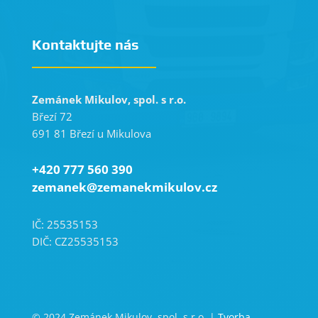
Kontaktujte nás
Zemánek Mikulov, spol. s r.o.
Březí 72
691 81 Březí u Mikulova
+420 777 560 390
zemanek@zemanekmikulov.cz
IČ: 25535153
DIČ: CZ25535153
© 2024 Zemánek Mikulov, spol. s r.o. |
Tvorba