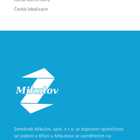
Česká lokalizace
Zemánek Mikulov, spol. s r.o. je dopravní společnost
se sídlem v Březí u Mikulova se zaměřením na