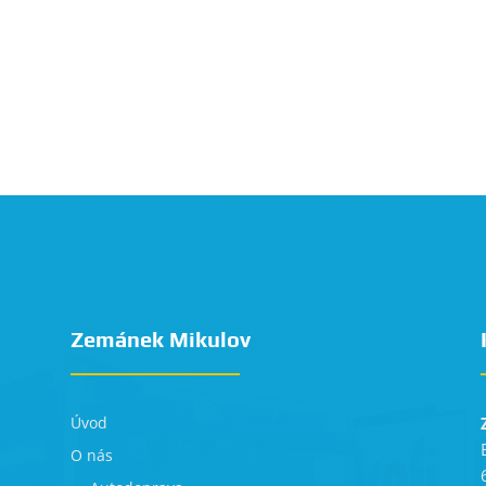
Zemánek Mikulov
Úvod
O nás