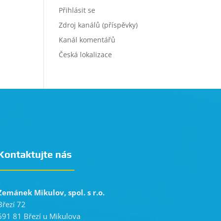
Přihlásit se
Zdroj kanálů (příspěvky)
Kanál komentářů
Česká lokalizace
Kontaktujte nás
Zemánek Mikulov, spol. s r.o.
Březí 72
691 81 Březí u Mikulova