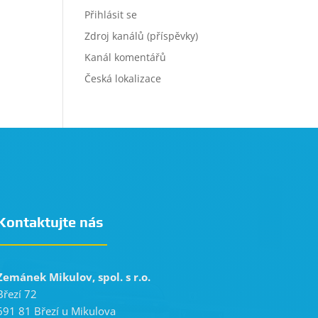
Přihlásit se
Zdroj kanálů (příspěvky)
Kanál komentářů
Česká lokalizace
Kontaktujte nás
Zemánek Mikulov, spol. s r.o.
Březí 72
691 81 Březí u Mikulova