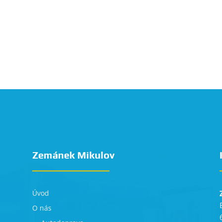
Zemánek Mikulov
Úvod
O nás