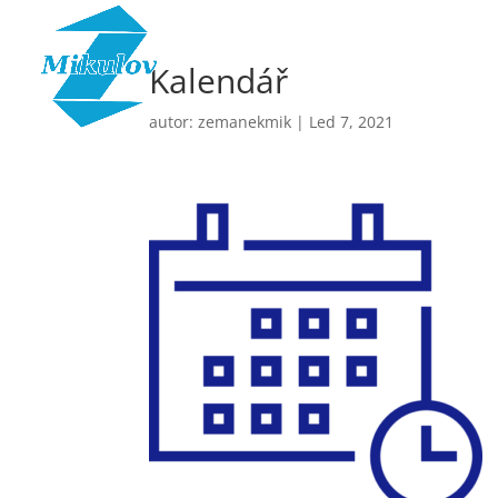
Kalendář
autor:
zemanekmik
|
Led 7, 2021