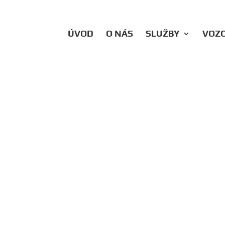
ÚVOD
O NÁS
SLUŽBY
VOZ