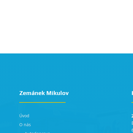
Zemánek Mikulov
Úvod
O nás