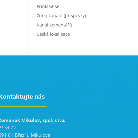
Přihlásit se
Zdroj kanálů (příspěvky)
Kanál komentářů
Česká lokalizace
Kontaktujte nás
Zemánek Mikulov, spol. s r.o.
Březí 72
691 81 Březí u Mikulova