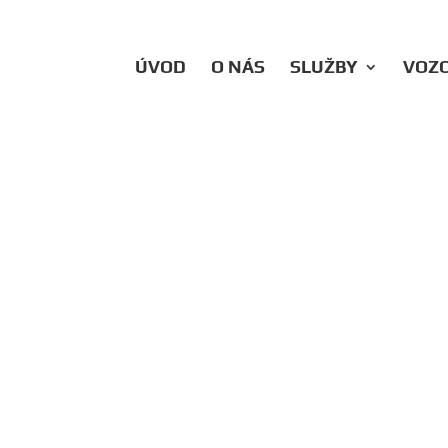
ÚVOD
O NÁS
SLUŽBY
VOZ